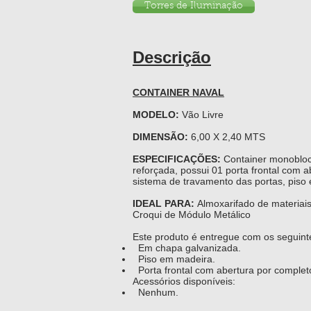
Torres de Iluminação
Descrição
CONTAINER NAVAL
MODELO:
Vão Livre
DIMENSÃO:
6,00 X 2,40 MTS
ESPECIFICAÇÕES:
Container monoblo
reforçada, possui 01 porta frontal com a
sistema de travamento das portas, piso 
IDEAL PARA:
Almoxarifado de materiai
Croqui de Módulo Metálico
Este produto é entregue com os seguinte
Em chapa galvanizada.
Piso em madeira.
Po
rta frontal com abertura por complet
Acessórios disponíveis:
Nenhum.