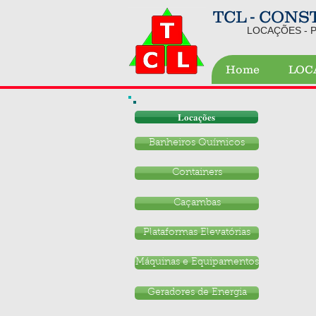
TCL - CON
LOCAÇÕES - 
Home
LOC
Locações
Banheiros Químicos
Containers
Caçambas
Plataformas Elevatórias
Máquinas e Equipamentos
Geradores de Energia