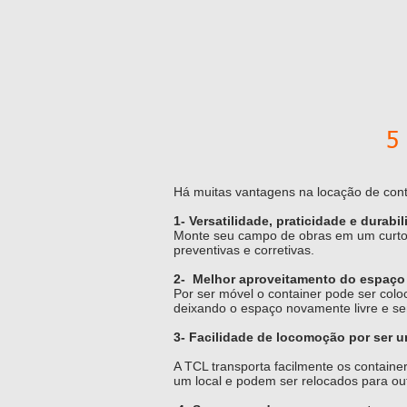
5
Há muitas vantagens na locação de conta
1- Versatilidade, praticidade e durabi
Monte seu campo de obras em um curto
preventivas e corretivas.
2- Melhor aproveitamento do espaço 
Por ser móvel o container pode ser col
deixando o espaço novamente livre e s
3- Facilidade de locomoção por ser u
A TCL transporta facilmente os contain
um local e podem ser relocados para ou